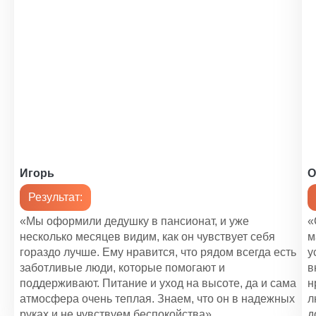
Игорь
О
Результат:
«Мы оформили дедушку в пансионат, и уже
«
несколько месяцев видим, как он чувствует себя
м
гораздо лучше. Ему нравится, что рядом всегда есть
у
заботливые люди, которые помогают и
в
поддерживают. Питание и уход на высоте, да и сама
н
атмосфера очень теплая. Знаем, что он в надежных
л
руках и не чувствуем беспокойства».
д