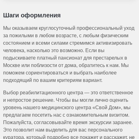
просмотр фильмов, разгадывание кроссвордов.
чтобы убедиться в комфорте и безопасности.
пансионате организованы занятия для поддержания
Уход за пожилыми людьми старше 80 лет требует
Физическая активность: прогулки, занятия ЛФК, йога для
физической и когнитивной активности. Также
особого внимания и ответственности. В этом возрасте
Шаги оформления
пожилых.
возможно проживание в VIP-комнатах для
они часто нуждаются в помощи в повседневных делах:
Праздничные мероприятия: организация дней рождения,
повышенного комфорта.
одевании, гигиенических процедурах, приеме пищи и
Мы оказываем круглосуточный профессиональный уход
тематических вечеров, концертов.
передвижении. Также важно контролировать их
за пожилыми в любом возрасте, с любым физическим
Групповые занятия: общение с другими постояльцами,
здоровье, включая измерение давления, уровня
участие в кружках по интересам.
состоянием и всеми силами стремимся активизировать
Такие активности помогают поддерживать активный образ
сахара в крови, соблюдение режима приема лекарств
человека, насколько это возможно. Если вы
жизни, улучшать настроение и сохранять когнитивные
и профилактику осложнений, таких как пролежни. Уход
подыскиваете платный пансионат для престарелых в
функции.
должен быть комплексным, учитывающим физическое
Москве или поблизости от дома, обратитесь к нам. Мы
и эмоциональное состояние пожилого человека.
поможем сориентироваться и выбрать наиболее
подходящий по вашим критериям вариант.
Выбор реабилитационного центра — это ответственное
и непростое решение. Чтобы вы могли лично оценить
уровень нашего медицинского центра «Свой Дом», мы
предлагаем посетить нас с ознакомительным визитом.
Пожалуйста, согласовывайте время экскурсии заранее.
Это позволит нам выделить для вас персонального
куратора, который подробно все покажет и расскажет, не