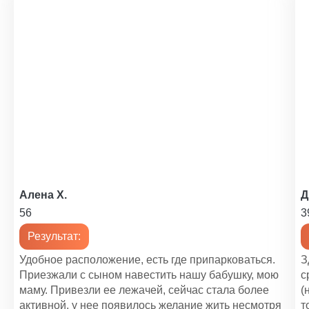
1 000 ₽
Уход за больными при инфаркте миокарда
1 350 ₽
Уход при пневмонии у пожилых
1 200 ₽
Уход за психически больными
1 200 ₽
Уход за психоневрологическими больными
Алена Х.
Д
1 200 ₽
56
3
Уход за больным с сотрясением мозга
Результат:
1 400 ₽
Удобное расположение, есть где припарковаться.
З
Уход за реанимационными больными
Приезжали с сыном навестить нашу бабушку, мою
с
1 450 ₽
маму. Привезли ее лежачей, сейчас стала более
(
активной, у нее появилось желание жить несмотря
т