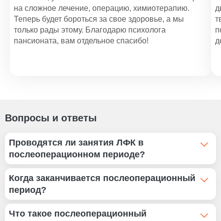
Уход за кардиологическими больными
на сложное лечение, операцию, химиотерапию.
д
1 200 ₽
Теперь будет бороться за свое здоровье, а мы
т
только рады этому. Благодарю психолога
п
Помощь по уходу за пожилыми людьми
пансионата, вам отдельное спасибо!
д
1 100 ₽
Уход за больными с рассеянным склерозом
1 000 ₽
Вопросы и ответы
Проводятся ли занятия ЛФК в
послеоперационном периоде?
Все упражнения для занятий лечебной физкультурой
Когда заканчивается послеоперационный
подбираются индивидуально с учетом самочувствия
период?
человека, его состояния, сложности операции. На
первом этапе восстановления число упражнений
Послеоперационный период начинается с момента,
Что такое послеоперационный
ограничено и чаще выполняются они в положении
когда человека переводят в палату после