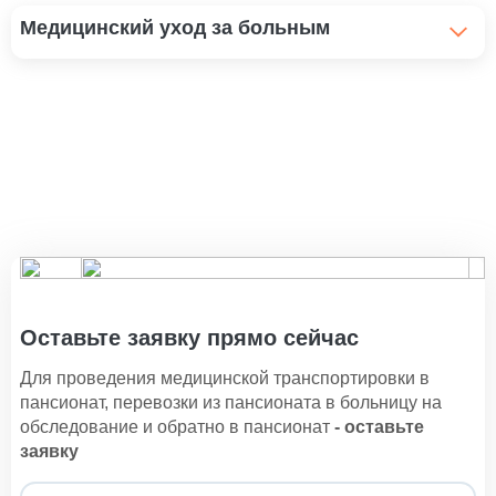
Медицинский уход за больным
Помощь инвалидам и уход
1 100 ₽
Уход за больным рожей
1 100 ₽
Уход за больными с трахеостомой
1 100 ₽
Уход за послеоперационным больным
1 350 ₽
Оставьте заявку прямо сейчас
Уход за тяжелобольными
Для проведения медицинской транспортировки в
1 500 ₽
пансионат, перевозки из пансионата в больницу на
обследование и обратно в пансионат
- оставьте
Уход за пациентами с заболеванием
заявку
мочевыделительной системы