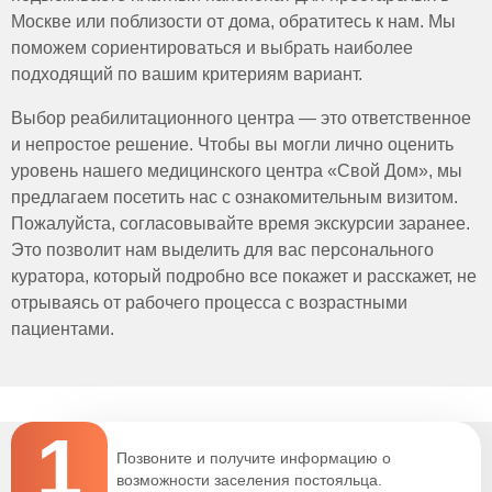
общее физическое состояние.
Москве или поблизости от дома, обратитесь к нам. Мы
случае усиления боли.
При необходимости назначаются мягкие слабительные
или препараты для стимуляции перистальтики. Лекарства
поможем сориентироваться и выбрать наиболее
подбираются индивидуально.
подходящий по вашим критериям вариант.
Пациентам рекомендуется ходьба и легкие упражнения,
чтобы улучшить кровообращение и активизировать
Выбор реабилитационного центра — это ответственное
кишечник.
и непростое решение. Чтобы вы могли лично оценить
Медицинский персонал контролирует состояние
уровень нашего медицинского центра «Свой Дом», мы
пациента, чтобы своевременно выявить и устранить
предлагаем посетить нас с ознакомительным визитом.
любые проблемы с опорожнением.
Пожалуйста, согласовывайте время экскурсии заранее.
Это позволит нам выделить для вас персонального
куратора, который подробно все покажет и расскажет, не
отрываясь от рабочего процесса с возрастными
пациентами.
1
Позвоните и получите информацию о
возможности заселения постояльца.