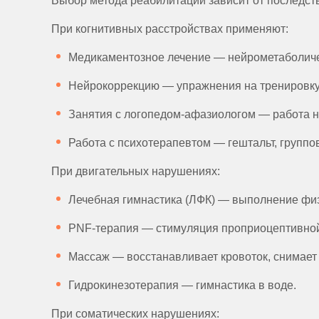
Выбор метода реабилитации зависит от последст
При когнитивных расстройствах применяют:
Медикаментозное лечение — нейрометаболиче
Нейрокоррекцию — упражнения на тренировку 
Занятия с логопедом-афазиологом — работа на
Работа с психотерапевтом — гештальт, группо
При двигательных нарушениях:
Лечебная гимнастика (ЛФК) — выполнение физ
PNF-терапия — стимуляция проприоцептивной
Массаж — восстанавливает кровоток, снимае
Гидрокинезотерапия — гимнастика в воде.
При соматических нарушениях: