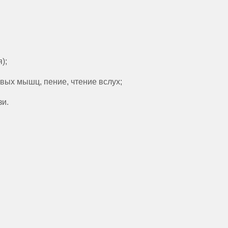
);
вых мышц, пение, чтение вслух;
зи.